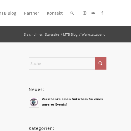
MTB Blog
Partner
Kontakt
Sie sind hier:
Startseite
/
MTB Blog
/
Werkstattabend
Neues:
Verschenke einen Gutschein für eines
unserer Events!
Kategorien: