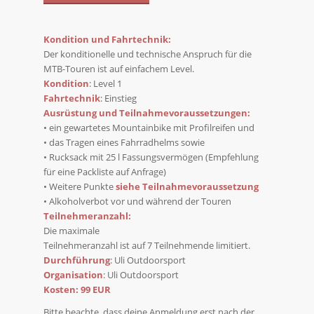
Kondition und Fahrtechnik:
Der konditionelle und technische Anspruch für die
MTB-Touren ist auf einfachem Level.
Kondition
: Level 1
Fahrtechnik
: Einstieg
Ausrüstung und Teilnahmevoraussetzungen:
• ein gewartetes Mountainbike mit Profilreifen und
• das Tragen eines Fahrradhelms sowie
• Rucksack mit 25 l Fassungsvermögen (Empfehlung
für eine Packliste auf Anfrage)
• Weitere Punkte
siehe Teilnahmevoraussetzung
• Alkoholverbot vor und während der Touren
Teilnehmeranzahl:
Die maximale
Teilnehmeranzahl ist auf 7 Teilnehmende limitiert.
Durchführung
: Uli Outdoorsport
Organisation
: Uli Outdoorsport
Kosten: 99 EUR
Bitte beachte, dass deine Anmeldung erst nach der