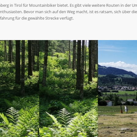
chberg in Tirol für Mountainbiker bietet. Es gibt viele weitere Routen in d
thusiasten. Bevor man sich auf den Weg macht, ist es ratsam, sich über di
fahrung für die gewählte Strecke verfügt.