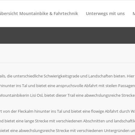
übersicht Mountainbike & Fahrtechnik
Unterwegs mit uns
ails, die unterschiedliche Schwierigkeitsgrade und Landschaften bieten. Hier s
g hinunter ins Tal und bietet eine anspruchsvolle Abfahrt mit steilen Passag
ountainbikerin Lisi Osl, bietet dieser Trail eine abwechslungsreiche Strec
hrt von der Fleckalm hinunter ins Tal und bietet eine flowige Abfahrt durch
 und bietet eine lange Strecke mit verschiedenen Abschnitten und landschaftli
d bietet eine abwechslungsreiche Strecke mit verschiedenen Untergründen u