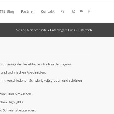
MTB Blog
Partner
Kontakt
Sie sind hier:
Startseite
/
Unterwegs mit uns
/
Österreich
ind einige der beliebtesten Trails in der Region:
en und technischen Abschnitten.
ke mit verschiedenen Schwierigkeitsgraden und schönen
 Wälder und Almwiesen.
chen Highlights.
nd Schwierigkeitsgraden.