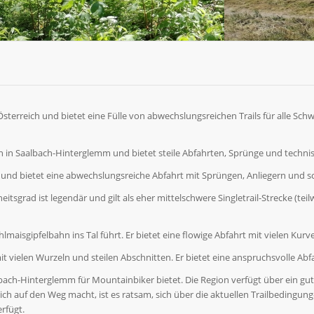
terreich und bietet eine Fülle von abwechslungsreichen Trails für alle Schwi
ken in Saalbach-Hinterglemm und bietet steile Abfahrten, Sprünge und techni
ke und bietet eine abwechslungsreiche Abfahrt mit Sprüngen, Anliegern und s
tsgrad ist legendär und gilt als eher mittelschwere Singletrail-Strecke (teilwe
Kohlmaisgipfelbahn ins Tal führt. Er bietet eine flowige Abfahrt mit vielen Ku
l mit vielen Wurzeln und steilen Abschnitten. Er bietet eine anspruchsvolle Ab
lbach-Hinterglemm für Mountainbiker bietet. Die Region verfügt über ein gut
ich auf den Weg macht, ist es ratsam, sich über die aktuellen Trailbedingun
rfügt.