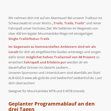
Wir nehmen dich mit auf ein Abenteuer! Bei unserer Trailtour im
Schwarzwald ist unser Motto
„Trails, Trails, Trails“
und reiner
Fahrspaß unser höchstes Ziel. Wir befahren im Wegenetz von
über 400 km legaler Mountainbike Wege mit einzigartigen
Single-Trails/Natur-Trails
.
Im Gegensatz zu kommerziellen Anbietern sind wir als
Locals
für dich als eingefleischte Guides unterwegs und sorgen
dafür einen
möglichst hohen
Trailanteil von 68 Prozent
zu
erreichen!
Fahrspaß und Erlebnis pur
werden dir ein
dauerhaftes Grinsen ins Gesicht zaubern…
Unseren Sponsoren und Unterstützern sind ebenfalls am Start:
ALB-GOLD www.alb-gold.de und Seidtenhof seidtenhof.de. Lass‘
dich überraschen!
Geeignet für Mountainbike MTB und E-MTB (mixed).
Geplanter Programmablauf an den
drei Tagen