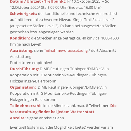
Datum / Uhrzeit / Treffpunkt:
Fr 10.Oktober.2025 – So
12.Oktober 2025/ Start 09:00 Uhr (Ende ca. 16:30 Uhr)
Schwierigkeit:
der konditionelle und technische Anspruch ist
auf mittlerem bis schwerem Niveau. Single Trail Skala Level 2
(ausgesetzte Stellen Level 3). Es kann bei ausgesetzten Stellen
geschoben bzw. abgestiegen werden.
Kondition:
die Streckenlänge beträgt ca. 40 km / ca. 1000-1500
hm (je nach Level)
Ausrüstung
: siehe
Teilnahmevoraussetzung
/ dort Abschnitt
Ausstattung
Protektoren empfohlen!
Durchführung:
DIMB Reutlingen-Tübingen/DIMB e.V. in
Kooperation mit IG Mountainbike-Reutlingen-Tübingen-
Holzgerlingen-Baiersbronn.
Organisation:
DIMB Reutlingen-Tübingen/DIMB e.V. in
Kooperation mit IG Mountainbike-Reutlingen-Tübingen-
Holzgerlingen-Baiersbronn.
Teilnehmerzahl:
keine Mindestzahl, max. 8 Teilnehmer.
Die
Veranstaltung findet bei jedem Wetter statt.
Anreise:
eigene Anreise / Bahn
Eventuell (sofern sich die Möglichkeit bietet) werden wir am